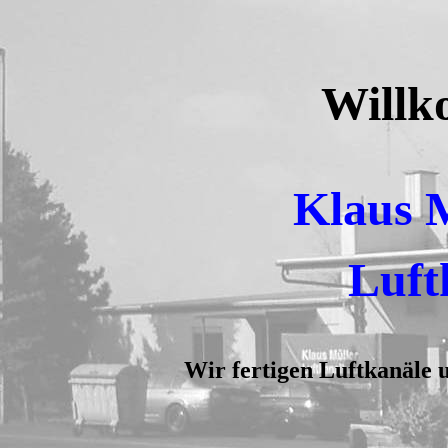
Willk
Klaus 
Luft
Wir fertigen Luftkanäle u